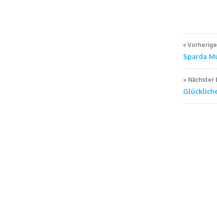
Beitr
Vorherige
Sparda M
Nächster 
Glücklic