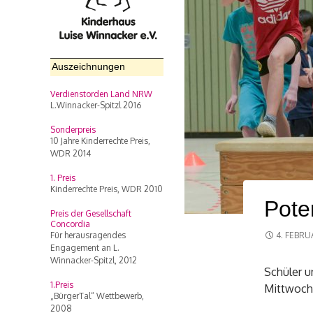
Auszeichnungen
Verdienstorden Land NRW
L.Winnacker-Spitzl 2016
Sonderpreis
10 Jahre Kinderrechte Preis,
WDR 2014
1. Preis
Kinderrechte Preis, WDR 2010
Pote
Preis der Gesellschaft
Concordia
Für herausragendes
4. FEBRU
Engagement an L.
Winnacker-Spitzl, 2012
Schüler 
1.Preis
Mittwoch,
„BürgerTal“ Wettbewerb,
2008