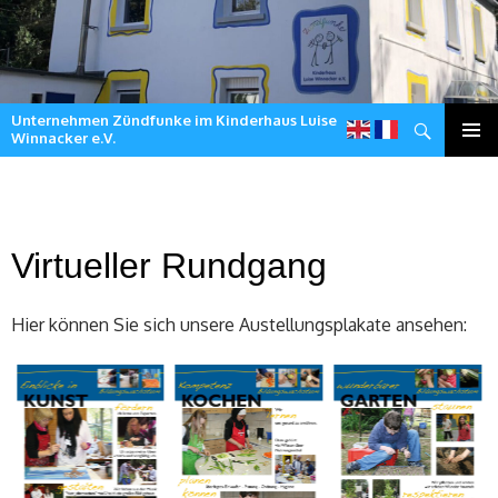
Unternehmen Zündfunke im Kinderhaus Luise
Suchen
Winnacker e.V.
Zum
Inhalt
springen
Virtueller Rundgang
Hier können Sie sich unsere Austellungsplakate ansehen: