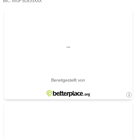
BIC: WUPSDE33XXX