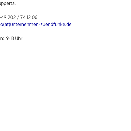
ppertal
+49 202 / 74 12 06
fo(at)unternehmen-zuendfunke.de
n: 9-13 Uhr