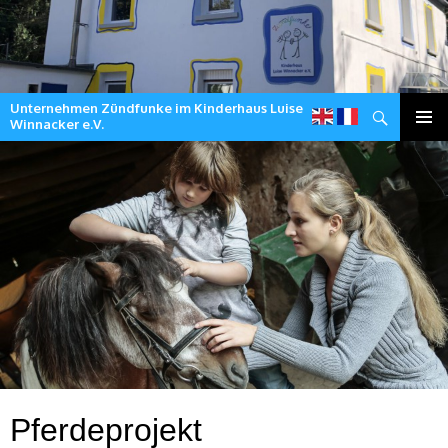
Unternehmen Zündfunke im Kinderhaus Luise
Suchen
Winnacker e.V.
Zum
Inhalt
springen
Pferdeprojekt