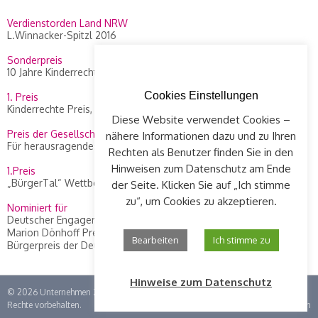
Verdienstorden Land NRW
L.Winnacker-Spitzl 2016
Sonderpreis
10 Jahre Kinderrechte Preis, WDR 2014
Cookies Einstellungen
1. Preis
Kinderrechte Preis, WDR 2010
Diese Website verwendet Cookies –
Preis der Gesellschaft Concordia
nähere Informationen dazu und zu Ihren
Für herausragendes Engagement an L. Winnacker-Spitzl, 2012
Rechten als Benutzer finden Sie in den
Hinweisen zum Datenschutz am Ende
1.Preis
„BürgerTal“ Wettbewerb, 2008
der Seite. Klicken Sie auf „Ich stimme
zu“, um Cookies zu akzeptieren.
Nominiert für
Deutscher Engagement Preis 2015
Marion Dönhoff Preis, Die Zeit, 2013
Bearbeiten
Ich stimme zu
Bürgerpreis der Deutschen Zeitungen, 2010
Hinweise zum Datenschutz
© 2026
Unternehmen Zündfunke im Kinderhaus Luise Winnacker e.V.
| Alle
Rechte vorbehalten.
Impressum
|
Datenschutz
|
Login