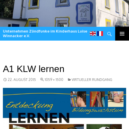
Unternehmen Zündfunke im Kinderhaus Luise
Suchen
Winnacker e.V.
Zum
Inhalt
springen
A1 KLW lernen
22. AUGUST 2015
1059 × 1500
VIRTUELLER RUNDGANG