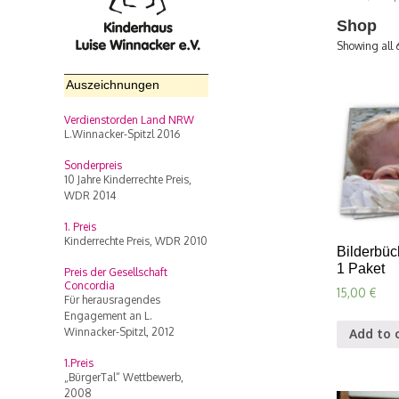
Shop
Showing all 6
Auszeichnungen
Verdienstorden Land NRW
L.Winnacker-Spitzl 2016
Sonderpreis
10 Jahre Kinderrechte Preis,
WDR 2014
1. Preis
Kinderrechte Preis, WDR 2010
Bilderbüch
1 Paket
Preis der Gesellschaft
Concordia
15,00
€
Für herausragendes
Engagement an L.
Winnacker-Spitzl, 2012
Add to 
1.Preis
„BürgerTal“ Wettbewerb,
2008