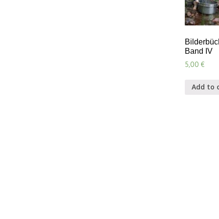
Bilderbüch
Band IV
5,00
€
Add to 