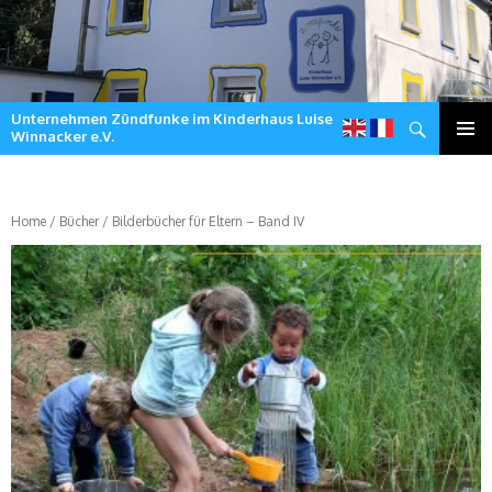
Unternehmen Zündfunke im Kinderhaus Luise
Suchen
Winnacker e.V.
Zum
Inhalt
springen
Home
/
Bücher
/ Bilderbücher für Eltern – Band IV