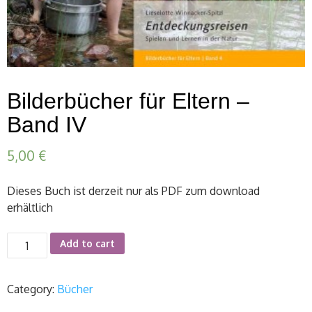
Bilderbücher für Eltern –
Band IV
5,00
€
Dieses Buch ist derzeit nur als PDF zum download
erhältlich
Bilderbücher
Add to cart
für
Eltern
Category:
Bücher
-
Band