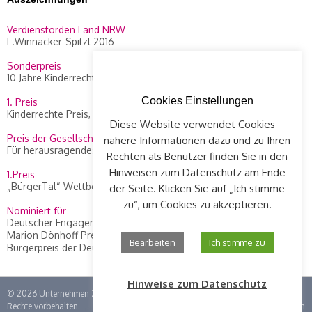
Verdienstorden Land NRW
L.Winnacker-Spitzl 2016
Sonderpreis
10 Jahre Kinderrechte Preis, WDR 2014
Cookies Einstellungen
1. Preis
Kinderrechte Preis, WDR 2010
Diese Website verwendet Cookies –
Preis der Gesellschaft Concordia
nähere Informationen dazu und zu Ihren
Für herausragendes Engagement an L. Winnacker-Spitzl, 2012
Rechten als Benutzer finden Sie in den
Hinweisen zum Datenschutz am Ende
1.Preis
„BürgerTal“ Wettbewerb, 2008
der Seite. Klicken Sie auf „Ich stimme
zu“, um Cookies zu akzeptieren.
Nominiert für
Deutscher Engagement Preis 2015
Marion Dönhoff Preis, Die Zeit, 2013
Bearbeiten
Ich stimme zu
Bürgerpreis der Deutschen Zeitungen, 2010
Hinweise zum Datenschutz
© 2026
Unternehmen Zündfunke im Kinderhaus Luise Winnacker e.V.
| Alle
Rechte vorbehalten.
Impressum
|
Datenschutz
|
Login