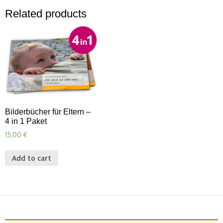
IV
Related products
quantity
Bilderbücher für Eltern –
4 in 1 Paket
15,00
€
Add to cart