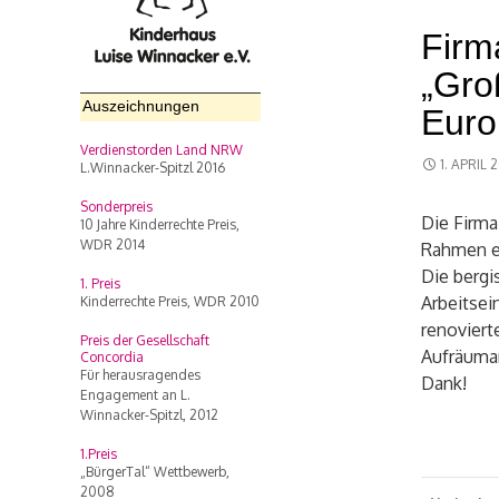
Firm
„Gro
Auszeichnungen
Euro
Verdienstorden Land NRW
1. APRIL 
L.Winnacker-Spitzl 2016
Sonderpreis
Die Firma
10 Jahre Kinderrechte Preis,
WDR 2014
Rahmen ei
Die bergi
1. Preis
Arbeitsei
Kinderrechte Preis, WDR 2010
renoviert
Preis der Gesellschaft
Aufräumar
Concordia
Für herausragendes
Dank!
Engagement an L.
Winnacker-Spitzl, 2012
1.Preis
„BürgerTal“ Wettbewerb,
Beitr
2008