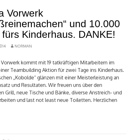
a Vorwerk
ßreinemachen“ und 10.000
 fürs Kinderhaus. DANKE!
2014
NORMAN
 Vorwerk kommt mit 19 tatkräftigen Mitarbeitern im
ner Teambuilding Aktion für zwei Tage ins Kinderhaus.
schen „Kobolde“ glänzen mit einer Meisterleistung an
nsatz und Resultaten. Wir freuen uns über den
en Grill, neue Tische und Bänke, diverse Anstreich- und
beiten und last not least neue Toiletten. Herzlichen
agsnavigation