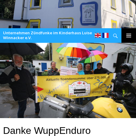
Unternehmen Zündfunke im Kinderhaus Luise
Suchen
Winnacker e.V.
Zum
Inhalt
springen
Danke WuppEnduro