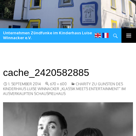
Unternehmen Zündfunke im Kinderhaus Luise
Suchen
Winnacker e.V.
Zum
Inhalt
springen
cache_2420582885
1. SEPTEMBER 2014
670 × 600
CHARITY ZU GUNSTEN DES
KINDERHAUS LUISE WINNACKER „KLASSIK MEETS ENTERTAINMENT“ IM
AUSVERKAUFTEN SCHAUSPIELHAUS