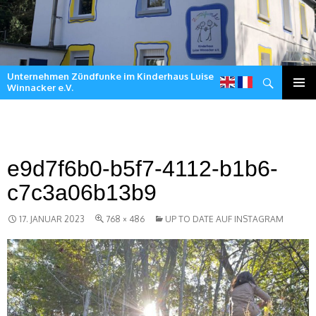
Unternehmen Zündfunke im Kinderhaus Luise
Suchen
Winnacker e.V.
Zum
Inhalt
springen
e9d7f6b0-b5f7-4112-b1b6-
c7c3a06b13b9
17. JANUAR 2023
768 × 486
UP TO DATE AUF INSTAGRAM