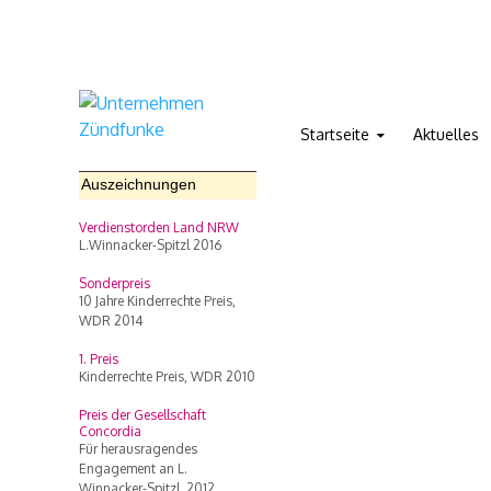
Unternehmen Zündfunke im Kinderhaus Luise Winnacker e
Zum Inhalt springen
Startseite
Aktuelles
Auszeichnungen
Verdienstorden Land NRW
L.Winnacker-Spitzl 2016
Sonderpreis
10 Jahre Kinderrechte Preis,
WDR 2014
1. Preis
Kinderrechte Preis, WDR 2010
Preis der Gesellschaft
Concordia
Für herausragendes
Engagement an L.
Winnacker-Spitzl, 2012