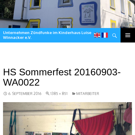
Unternehmen Zündfunke im Kinderhaus Luise
Suchen
Winnacker e.V.
Zum
Inhalt
springen
HS Sommerfest 20160903-
WA0022
6. SEPTEMBER 2016
1385 × 851
MITARBEITER