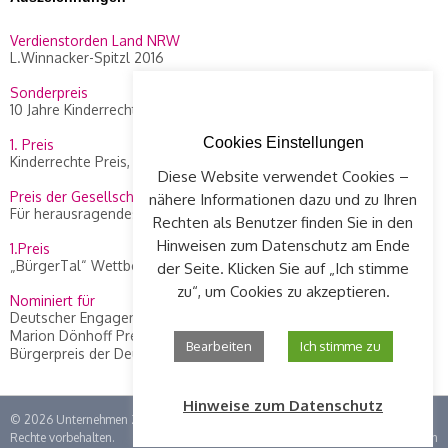
Verdienstorden Land NRW
L.Winnacker-Spitzl 2016
Sonderpreis
10 Jahre Kinderrechte Preis, WDR 2014
Cookies Einstellungen
1. Preis
Kinderrechte Preis, WDR 2010
Diese Website verwendet Cookies –
Preis der Gesellschaft Concordia
nähere Informationen dazu und zu Ihren
Für herausragendes Engagement an L. Winnacker-Spitzl, 2012
Rechten als Benutzer finden Sie in den
Hinweisen zum Datenschutz am Ende
1.Preis
„BürgerTal“ Wettbewerb, 2008
der Seite. Klicken Sie auf „Ich stimme
zu“, um Cookies zu akzeptieren.
Nominiert für
Deutscher Engagement Preis 2015
Marion Dönhoff Preis, Die Zeit, 2013
Bearbeiten
Ich stimme zu
Bürgerpreis der Deutschen Zeitungen, 2010
Hinweise zum Datenschutz
© 2026
Unternehmen Zündfunke im Kinderhaus Luise Winnacker e.V.
| Alle
Rechte vorbehalten.
Impressum
|
Datenschutz
|
Login