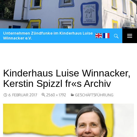
Unternehmen Zündfunke im Kinderhaus Luise
Suchen
Winnacker e.V.
Zum
Inhalt
springen
Kinderhaus Luise Winnacker,
Kerstin Spizzl fr«s Archiv
6. FEBRUAR 2017
2560 × 1792
GESCHÄFTSFÜHRUNG