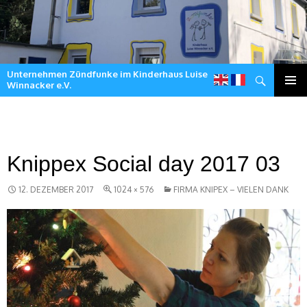
Unternehmen Zündfunke im Kinderhaus Luise
Suchen
Winnacker e.V.
Zum
Inhalt
springen
Knippex Social day 2017 03
12. DEZEMBER 2017
1024 × 576
FIRMA KNIPEX – VIELEN DANK