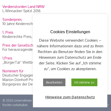
Verdienstorden Land NRW
L.Winnacker-Spitzl 2016
Sonderpreis
10 Jahre Kinderrechte Preis, WDR 2014
Cookies Einstellungen
1. Preis
Kinderrechte Preis, WDR 2010
Diese Website verwendet Cookies –
Preis der Gesellschaft Concordia
nähere Informationen dazu und zu Ihren
Für herausragendes Engagement an L. Winnacker-Spitzl, 2012
Rechten als Benutzer finden Sie in den
Hinweisen zum Datenschutz am Ende
1.Preis
„BürgerTal“ Wettbewerb, 2008
der Seite. Klicken Sie auf „Ich stimme
zu“, um Cookies zu akzeptieren.
Nominiert für
Deutscher Engagement Preis 2015
Marion Dönhoff Preis, Die Zeit, 2013
Bearbeiten
Ich stimme zu
Bürgerpreis der Deutschen Zeitungen, 2010
Hinweise zum Datenschutz
© 2026
Unternehmen Zündfunke im Kinderhaus Luise Winnacker e.V.
| Alle
Rechte vorbehalten.
Impressum
|
Datenschutz
|
Login