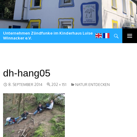
Unternehmen Zündfunke im Kinderhaus Luise
Suchen
Winnacker e.V.
Zum
Inhalt
springen
dh-hang05
8. SEPTEMBER 2014
202 × 151
NATUR ENTDECKEN