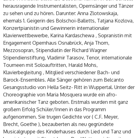
herausragende Instrumentalisten, Opernsänger und Tänzer
zu sehen und zu hören. Darunter: Anna Zlotowskaja,
ehemals 1. Geigerin des Bolschoi-Balletts, Tatjana Kozlova,
Konzertpianistin und Gewinnerin internationaler
Klavierwettbewerbe, Karina Kardaschewa , Sopranistin mit
Engagement Opernhaus Osnabrück, Anja Thom,
Mezzosopran, Stipendiatin der Richard Wagner
Stipendienstiftung, Vladimir Tarasov, Tenor, internationale
Tourneen mit Soloauftritten, Harald Mohs,
Klavierbegleitung , Mitglied verschiedener Bach- und
Barock-Ensembles. Alle Sänger gehören zum Belcanto
Gesangsstudio von Hella Seitz- Ritt in Wuppertal. Unter der
Choreographie von Maria Mosquera wurde ein afro-
amerikanischer Tanz geboten. Erstmals wurden mit ganz
großem Erfolg Schüler/Innen in das Programm
aufgenommen. Sie trugen Gedichte vor ( C.F. Meyer,
Brecht, Goethe ), bezauberten als neu gegründete
Musicalgruppe des Kinderhauses durch Lied und Tanz und