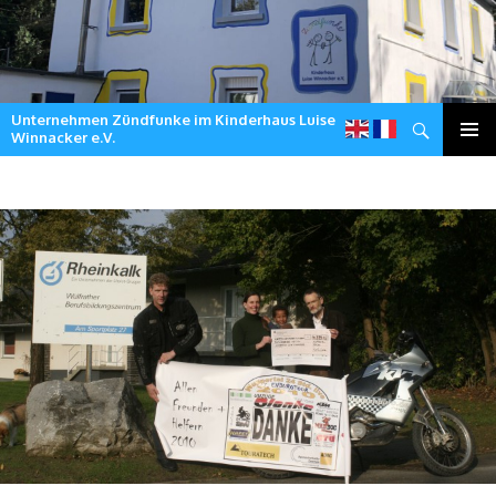
Unternehmen Zündfunke im Kinderhaus Luise
Suchen
Winnacker e.V.
Zum
Inhalt
springen