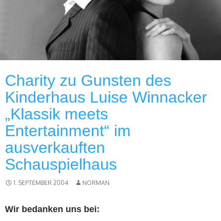
Charity zu Gunsten des
Kinderhaus Luise Winnacker
„Klassik meets
Entertainment“ im
ausverkauften
Schauspielhaus
1. SEPTEMBER 2004
NORMAN
Wir bedanken uns bei: